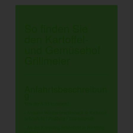
So finden Sie
den Kartoffel-
und Gemüsehof
Grillmeier
Anfahrtsbeschreibun
g
Von der A 93 kommend:
- Ausfahrt Windischeschenbach in Richtung
Schönficht / Plößberg / Tirschenreuth
- An der Kreuzung Schönficht in Richtung