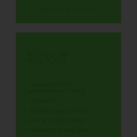
Besuchen Sie uns auf Facebook!
AKTUELL IM
HOFLADEN
- Speisekartoffeln
(verschiedene Sorten)
- Chinakohl
- Karotten (auch bunte)
- rote und gelbe Bete
- Zwiebeln rot und gelb