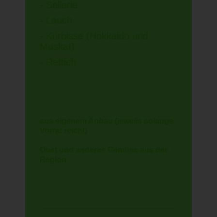
- Sellerie
- Lauch
- Kürbisse (Hokkaido und
Muskat)
- Rettich
aus eigenem Anbau (jeweils solange
Vorrat reicht)
Obst und anderes Gemüse aus der
Region