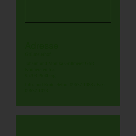
Adresse
Grillmeierhof
Johann und Monika Grillmeier GbR
Konnersreuth 2
95703 Plößberg
Info- und Erntetelefon: 09637 1088 / Fax:
09637 1073